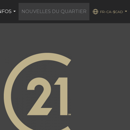
NFOS
NOUVELLES DU QUARTIER
FR-CA-$CAD
...
...