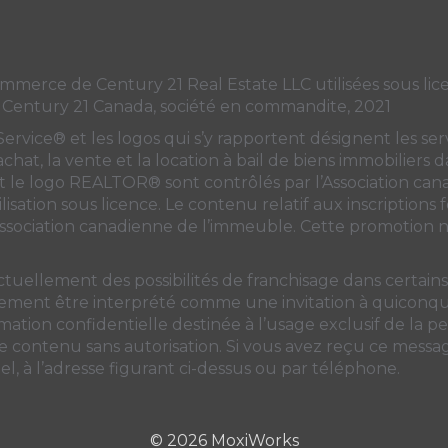
Canada's
Canada's
Canada's
Canada's
Twitter
facebook
Instagram
YouTube
page
page
page
page
ce de Century 21 Real Estate LLC utilisées sous licen
 Century 21 Canada, société en commandite, 2021
ice® et les logos qui s’y rapportent désignent les servi
’achat, la vente et la location à bail de biens immobiliers
e logo REALTOR® sont contrôlés par
l’Association ca
lisation sous licence. Le contenu relatif aux inscriptions
Association canadienne de l’immeuble
. Cette promotion ne
ctuellement des possibilités de franchisage dans certai
unement être interprété comme une invitation à quiconque
ation confidentielle destinée à l’usage exclusif de la per
 le contenu sans autorisation. Si vous avez reçu ce messa
l, à l’adresse figurant ci-dessus ou par téléphone.
© 2026 MoxiWorks