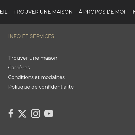
EIL
TROUVER UNE MAISON
À PROPOS DE MOI
I
INFO ET SERVICES
Trouver une maison
Carrières
Conditions et modalités
Politique de confidentialité
Link
link
Link
link
to
to
to
to
Century
Century
Century
Century
21
21
21
21